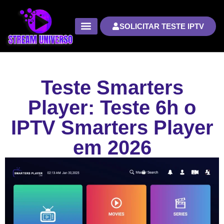
SOLICITAR TESTE IPTV
Teste Smarters
Player: Teste 6h o
IPTV Smarters Player
em 2026