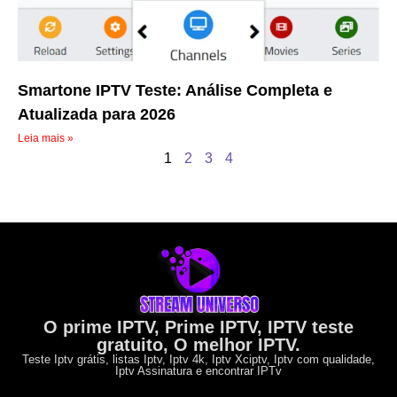
Smartone IPTV Teste: Análise Completa e
Atualizada para 2026
Leia mais »
1
2
3
4
O prime IPTV, Prime IPTV, IPTV teste
gratuito, O melhor IPTV.
Teste Iptv grátis, listas Iptv, Iptv 4k, Iptv Xciptv, Iptv com qualidade,
Iptv Assinatura e encontrar IPTv