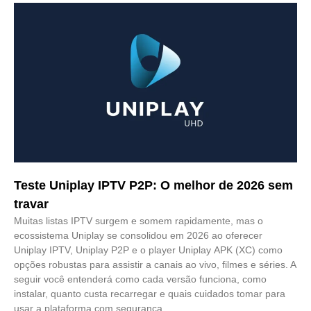
Teste Uniplay IPTV P2P: O melhor de 2026 sem
travar
Muitas listas IPTV surgem e somem rapidamente, mas o
ecossistema Uniplay se consolidou em 2026 ao oferecer
Uniplay IPTV, Uniplay P2P e o player Uniplay APK (XC) como
opções robustas para assistir a canais ao vivo, filmes e séries. A
seguir você entenderá como cada versão funciona, como
instalar, quanto custa recarregar e quais cuidados tomar para
usar a plataforma com segurança.