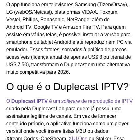
O app funciona em televisores Samsung (Tizen/Orsay),
LG (webOS/Netcast), plataformas VIDAA, Foxxum,
Vestel, Philips, Panasonic, NetRange, além de
Android TV, Google TV e Amazon Fire TV. Para quem
assiste em várias telas, é possível instalar a versão para
smartphone ou tablet Android e até reproduzir em PC via
emulador. Esses fatores, somados à política de preços
acessíveis (licença anual de apenas US$ 3 ou trienal de
US$ 7,50), transformam o Duplecast em uma alternativa
muito competitiva para 2026.
O que é o Duplecast IPTV?
O
Duplecast IPTV
é um
software
de reprodução de IPTV
criado pela Duplecast Lab para quem já possui uma
assinatura legítima de canais. Em vez de fornecer
conteúdo próprio, o aplicativo funciona como um player
versátil onde você insere listas M3U ou dados
Xtream Codes, OneStream,
XUI.One
ou Stalker. Essa