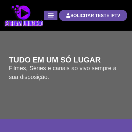
SOLICITAR TESTE IPTV
TUDO EM UM SÓ LUGAR
Filmes, Séries e canais ao vivo sempre à
sua disposição.