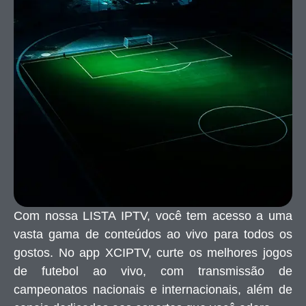
Com nossa LISTA IPTV, você tem acesso a uma
vasta gama de conteúdos ao vivo para todos os
gostos. No app XCIPTV, curte os melhores jogos
de futebol ao vivo, com transmissão de
campeonatos nacionais e internacionais, além de