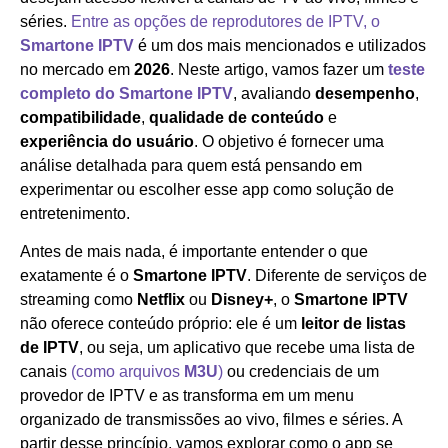
séries.
Entre as opções de reprodutores de IPTV, o
Smartone IPTV
é um dos mais mencionados e utilizados
no mercado em
2026
. Neste artigo, vamos fazer um
teste
completo do Smartone IPTV
, avaliando
desempenho
,
compatibilidade
,
qualidade de conteúdo
e
experiência do usuário
. O objetivo é fornecer uma
análise detalhada para quem está pensando em
experimentar ou escolher esse app como solução de
entretenimento.
Antes de mais nada, é importante entender o que
exatamente é o
Smartone IPTV
. Diferente de serviços de
streaming como
Netflix
ou
Disney+
, o
Smartone IPTV
não oferece conteúdo próprio: ele é um
leitor de listas
de IPTV
, ou seja, um aplicativo que recebe uma lista de
canais
(como arquivos
M3U
)
ou credenciais de um
provedor de IPTV e as transforma em um menu
organizado de transmissões ao vivo, filmes e séries. A
partir desse princípio, vamos explorar como o app se