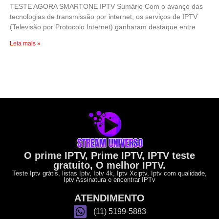
TESTE AGORA SMARTONE IPTV Sumário Com o avanço das
tecnologias de transmissão por internet, os serviços de IPTV
(Televisão por Protocolo Internet) ganharam destaque entre
Leia mais »
O prime IPTV, Prime IPTV, IPTV teste
gratuito, O melhor IPTV.
Teste Iptv grátis, listas Iptv, Iptv 4k, Iptv Xciptv, Iptv com qualidade,
Iptv Assinatura e encontrar IPTv
ATENDIMENTO
(11) 5199-5883