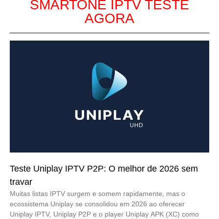
SMARTONE IPTV TESTE
AGORA
Teste Uniplay IPTV P2P: O melhor de 2026 sem
travar
Muitas listas IPTV surgem e somem rapidamente, mas o
ecossistema Uniplay se consolidou em 2026 ao oferecer
Uniplay IPTV, Uniplay P2P e o player Uniplay APK (XC) como