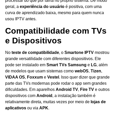
processar do que por falha no próprio sistema. De modo
geral, a
experiência do usuário
é positiva, com uma
curva de aprendizado baixa, mesmo para quem nunca
usou IPTV antes.
Compatibilidade com TVs
e Dispositivos
No
teste de compatibilidade
, o
Smartone IPTV
mostrou
grande versatilidade com diferentes dispositivos. Ele
pode ser instalado em
Smart TVs Samsung
e
LG
, além
de modelos que usam sistemas como
webOS
,
Tizen
,
VIDAA OS
,
Foxxum
e
Vestel
. Isso quer dizer que grande
parte das TVs modernas pode rodar o app sem grandes
dificuldades. Em aparelhos
Android TV
,
Fire TV
e outros
dispositivos com
Android
, a instalação também é
relativamente direta, muitas vezes por meio de
lojas de
aplicativos
ou via
APK
.