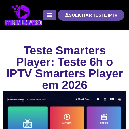
SOLICITAR TESTE IPTV
Teste Smarters
Player: Teste 6h o
IPTV Smarters Player
em 2026