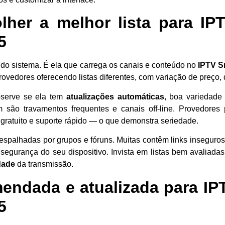
her a melhor lista para IP
5
do sistema. É ela que carrega os canais e conteúdo no
IPTV S
ovedores oferecendo listas diferentes, com variação de preço, 
observe se ela tem
atualizações automáticas
, boa variedade
m são travamentos frequentes e canais off-line. Provedores 
gratuito e suporte rápido — o que demonstra seriedade.
s” espalhadas por grupos e fóruns. Muitas contêm links insegur
segurança do seu dispositivo. Invista em listas bem avaliadas
dade
da transmissão.
mendada e atualizada para IP
5