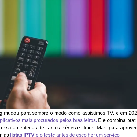
g
mudou para sempre o modo como assistimos TV, e em 20
licativos mais procurados pelos brasileiros.
Ele combina prati
acesso a centenas de canais, séries e filmes. Mas, para aprovei
am as
listas IPTV
e o
teste
antes de escolher um serviço.