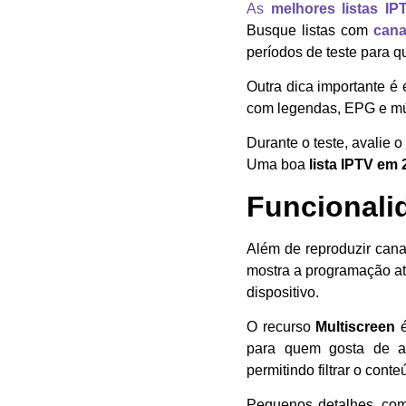
As
melhores listas IP
Busque listas com
cana
períodos de teste para qu
Outra dica importante é
com legendas, EPG e múlt
Durante o teste, avalie 
Uma boa
lista IPTV em
Funcionali
Além de reproduzir cana
mostra a programação atu
dispositivo.
O recurso
Multiscreen
é
para quem gosta de ac
permitindo filtrar o cont
Pequenos detalhes, c