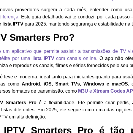
ovos provedores surgem a cada mês, entender como us
diferença.
Este guia detalhado vai te conduzir por cada passo 
 lista IPTV
para 2025, mantendo segurança e estabilidade na 
TV Smarters Pro?
 um aplicativo que permite assistir a transmissões de TV via 
télite por uma
lista IPTV
com canais online.
O app não ofer
niza e reproduz os canais, filmes e séries fornecidos pelo seu 
o é leve e moderna, ideal tanto para iniciantes quanto para usu
rmas como
Android, iOS, Smart TVs, Windows e macOS
, 
versos formatos de transmissão, como
M3U
e
Xtream Codes AP
TV Smarters Pro
é a flexibilidade. Ele permite criar perfis,
 listas diferentes. Em 2025, ele segue como uma das opções
IPTV em alta definição.
 IPTV Smarters Pro é tão 