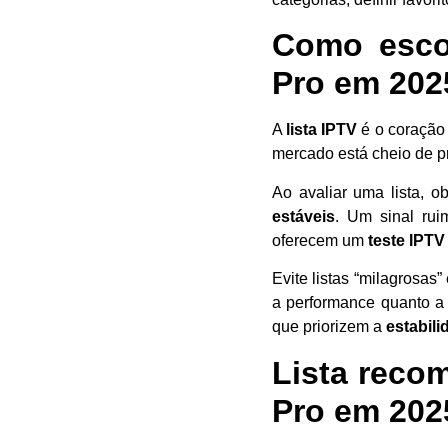
Como escol
Pro em 202
A
lista IPTV
é o coração 
mercado está cheio de pr
Ao avaliar uma lista, 
estáveis
. Um sinal rui
oferecem um
teste IPTV
Evite listas “milagrosa
a performance quanto a 
que priorizem a
estabili
Lista reco
Pro em 202