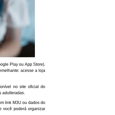
oogle Play ou App Store).
emelhante: acesse a loja
ponível no site oficial do
s adulteradas.
m link M3U ou dados do
 e você poderá organizar