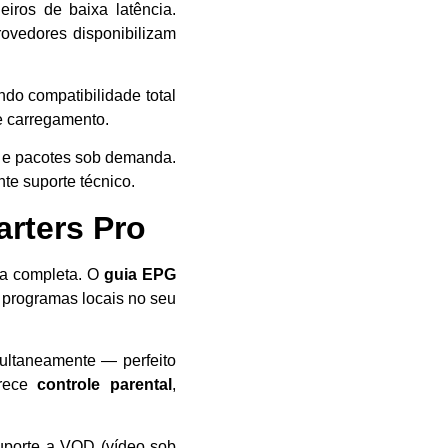
eiros de baixa latência.
ovedores disponibilizam
indo compatibilidade total
de carregamento.
is e pacotes sob demanda.
te suporte técnico.
rters Pro
ia completa. O
guia EPG
r programas locais no seu
multaneamente — perfeito
erece
controle parental
,
suporte a VOD (vídeo sob