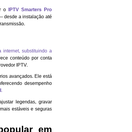
ar o
IPTV Smarters Pro
— desde a instalação até
transmissão.
internet, substituindo a
ece conteúdo por conta
provedor IPTV.
ários avançados. Ele está
oferecendo desempenho
I
.
 ajustar legendas, gravar
 mais estáveis e seguras
popular em