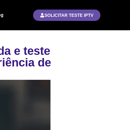
og
SOLICITAR TESTE IPTV
da e teste
iência de