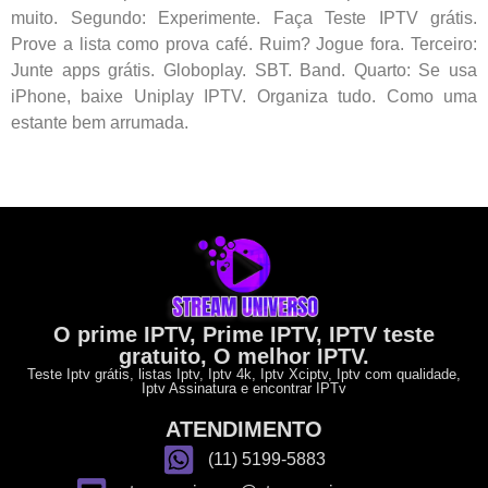
muito. Segundo: Experimente. Faça Teste IPTV grátis.
Prove a lista como prova café. Ruim? Jogue fora. Terceiro:
Junte apps grátis. Globoplay. SBT. Band. Quarto: Se usa
iPhone, baixe Uniplay IPTV. Organiza tudo. Como uma
estante bem arrumada.
O prime IPTV, Prime IPTV, IPTV teste
gratuito, O melhor IPTV.
Teste Iptv grátis, listas Iptv, Iptv 4k, Iptv Xciptv, Iptv com qualidade,
Iptv Assinatura e encontrar IPTv
ATENDIMENTO
(11) 5199-5883